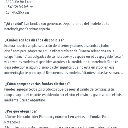
- 14.1": 35x26x3 cm
- 15.6": 39,5x27x3 cm
- 17": 44x28x3 cm
*¡Atención!*
Las fundas son genéricas. Dependiendo del modelo de tu
notebook, podría sobrar espacio.
¿Cuáles son los diseños disponibles?
Explora nuestra amplia selección de diseños y colores disponibles, todos
diseñados para adaptarse a tu estilo y preferencia. Primero selecciona en la
solapa “tamaño” las pulgadas de tu notebook y después en el desplegable “color”
vas a ver los modelos disponibles acordes a la medida de tu notebook. Si no te
deja seleccionar algún diseño o color, significa que no está en stock en ese
momento. ¡No te preocupes! Reponemos los modelos faltantes todas las semanas.
¿Cómo comprar varias fundas distintas?
Puedes agregar todos los productos que desees al carrito de compras. Si tu
compra supera el importe establecido por el sitio, el envío es gratis a todo el país
mediante Correo Argentino.
¿Por qué elegirnos?
1. Somos Mercado Líder Platinum y número 1 en ventas de Fundas Porta
Notebooks.
2. Nuestro equipo de asesores te guiará para realizar la compra adecuada sin